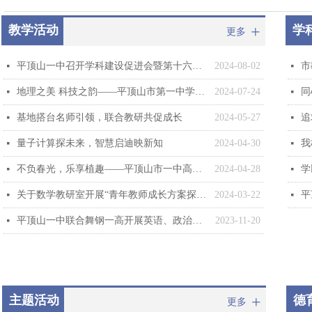
教学活动
学
更多
ꄸ
平顶山一中召开学科建设促进会暨第十六届青年教师教学基本功大赛启动仪式
2024-08-02
넷
넷
地理之美 科技之韵——平顶山市第一中学选派学生参加河南省地理学科夏令营
2024-07-24
넷
넷
基地搭台名师引领，联合教研共促成长
2024-05-27
넷
넷
量子计算探未来，智慧启迪映新知
2024-04-30
我
넷
넷
不负春光，乐享植趣——平顶山市一中高一年级生物教研活动：为豌豆进行人工杂交
2024-04-28
学
넷
넷
关于数学教研室开展“青年教师成长方案探讨”的系列教研会活动的通报
2024-03-22
넷
넷
平顶山一中联合舞钢一高开展英语、政治、生物联合大教研活动
2023-11-20
넷
主题活动
德
更多
ꄸ