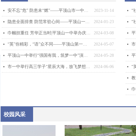
安不忘“危” 防患未“燃”——平顶山市一中举行“119”消防安全主题教育系列活动
2023-11-14
넷
넷
隐患全面排查 防范常驻心间——平顶山一中开展校园消防安全隐患专项排查整治活动
2024-01-23
넷
넷
巾帼担重任 芳华正当时|平顶山一中举办庆“三八”趣味运动会
2024-03-08
넷
넷
“英”你精彩，“语”众不同——平顶山第一中学开展英语才艺展示活动
2024-05-07
넷
넷
平顶山一中举行“强国有我，筑梦一中”演讲比赛
2024-05-28
넷
넷
市一中举行高三学子“星辰大海，放飞梦想”主题活动
2024-06-06
넷
넷
넷
넷
校园风采