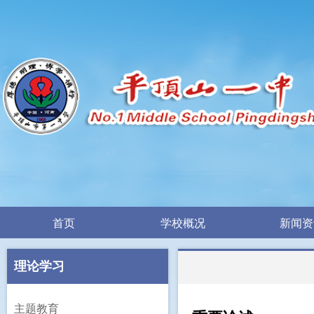
首页
学校概况
新闻资
首页
学校概况
新闻资
理论学习
主题教育