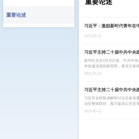
重要论述
Research Project
重要论述
习近平：激励新时代青年在
2025-05-22
习近平主持二十届中共中央
新华社北京4月26日电，中共中
术快速演进的新形势，要充分发
西安交通大学教授郑南宁同志就
2025-05-22
习近平在听取讲解和讨论后发表
展，近年来完善顶层设计、加强
习近平主持二十届中共中央
习近平在听取讲解和讨论后发表
治安整体防控，着力提高公共安
化，平安中国建设只能加强，不
2025-05-22
习近平强调，总体国家安全观是
念，在工作中自觉把发展和安全