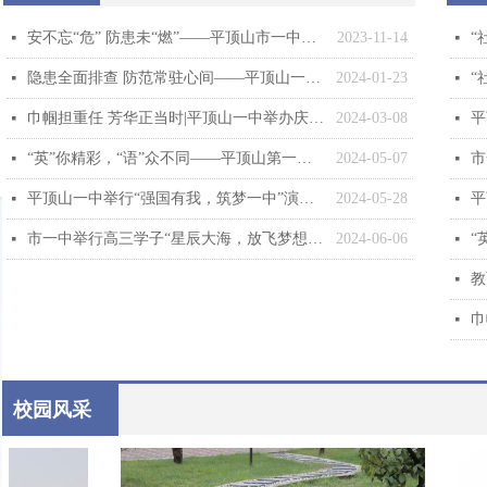
安不忘“危” 防患未“燃”——平顶山市一中举行“119”消防安全主题教育系列活动
2023-11-14
넷
넷
隐患全面排查 防范常驻心间——平顶山一中开展校园消防安全隐患专项排查整治活动
2024-01-23
넷
넷
巾帼担重任 芳华正当时|平顶山一中举办庆“三八”趣味运动会
2024-03-08
넷
넷
“英”你精彩，“语”众不同——平顶山第一中学开展英语才艺展示活动
2024-05-07
넷
넷
平顶山一中举行“强国有我，筑梦一中”演讲比赛
2024-05-28
넷
넷
市一中举行高三学子“星辰大海，放飞梦想”主题活动
2024-06-06
넷
넷
넷
넷
校园风采