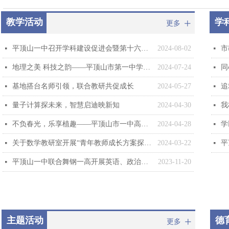
教学活动
学
更多
ꄸ
平顶山一中召开学科建设促进会暨第十六届青年教师教学基本功大赛启动仪式
2024-08-02
넷
넷
地理之美 科技之韵——平顶山市第一中学选派学生参加河南省地理学科夏令营
2024-07-24
넷
넷
基地搭台名师引领，联合教研共促成长
2024-05-27
넷
넷
量子计算探未来，智慧启迪映新知
2024-04-30
我
넷
넷
不负春光，乐享植趣——平顶山市一中高一年级生物教研活动：为豌豆进行人工杂交
2024-04-28
学
넷
넷
关于数学教研室开展“青年教师成长方案探讨”的系列教研会活动的通报
2024-03-22
넷
넷
平顶山一中联合舞钢一高开展英语、政治、生物联合大教研活动
2023-11-20
넷
主题活动
德
更多
ꄸ